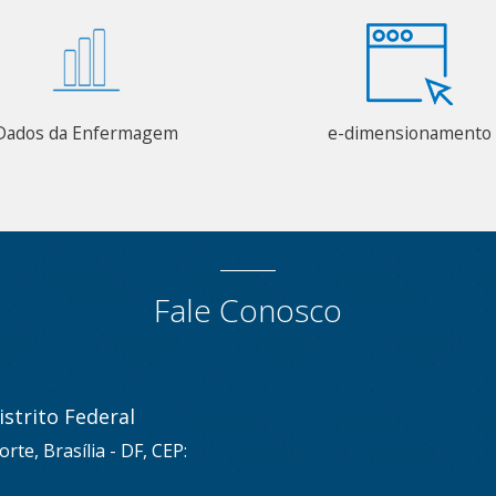
Dados da Enfermagem
e-dimensionamento
Fale Conosco
strito Federal
rte, Brasília - DF, CEP: