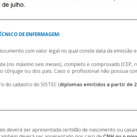
___________________________________________________________________________
ÉCNICO DE ENFERMAGEM:
ocumento com valor legal no qual conste data da emissão e
te (no máximo seis meses), completo e comprovado (CEP, r
do cônjuge ou dos pais. Caso o profissional não possua 
o do cadastro do SISTEC (
diplomas emitidos a partir de 
___________________________________________________________________________
ais deverá ser apresentada certidão de nascimento ou casa
 também deverá ser apresentado nos caso de
CNH ou o nov