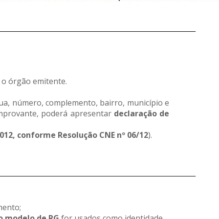
___________________________________________________________________
 o órgão emitente.
ua, número, complemento, bairro, município e
comprovante, poderá apresentar
declaração de
2012, conforme Resolução CNE nº 06/12
).
___________________________________________________________________
mento;
o modelo de RG
for usados como identidade.