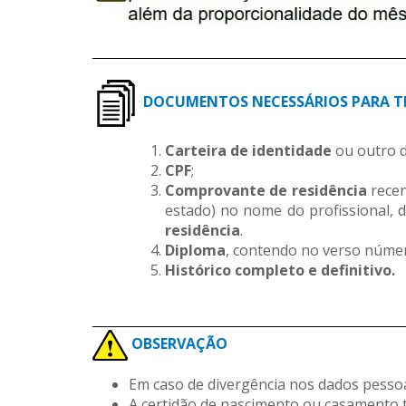
_________________________________________________________
DOCUMENTOS NECESSÁRIOS PARA T
Carteira de identidade
ou outro d
CPF
;
Comprovante de residência
recen
estado) no nome do profissional, 
residência
.
Diploma
, contendo no verso númer
Histórico completo e definitivo.
_________________________________________________________
OBSERVAÇÃO
Em caso de divergência nos dados pesso
A certidão de nascimento ou casamento