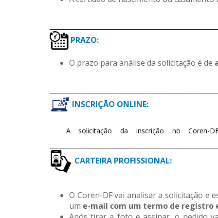
_________________________________________________________
PRAZO:
O prazo para análise da solicitação é de
_________________________________________________________
INSCRIÇÃO ONLINE:
A solicitação da inscrição no Coren-D
_________________________________________________________
CARTEIRA PROFISSIONAL:
O Coren-DF vai analisar a solicitação e
um
e-mail com um termo de registro e
Após tirar a foto e assinar, o pedido v