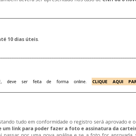
___________________________________________________________________________
até 10 dias úteis
.
___________________________________________________________________________
F, deve ser feita de forma online.
CLIQUE AQUI PAR
___________________________________________________________________________
 estando tudo em conformidade o registro será aprovado e o
 um link para poder fazer a foto e assinatura da cartei
ai passar por uma nova análise e se a foto for aprovada, 