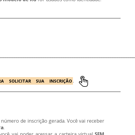
___________________________________________________________________
___________________________________________________________________________
A SOLICITAR SUA INSCRIÇÃO
.
___________________________________________________________________
 número de inscrição gerada. Você vai receber
ra
.
você vai poder acessar a carteira virtual
SEM