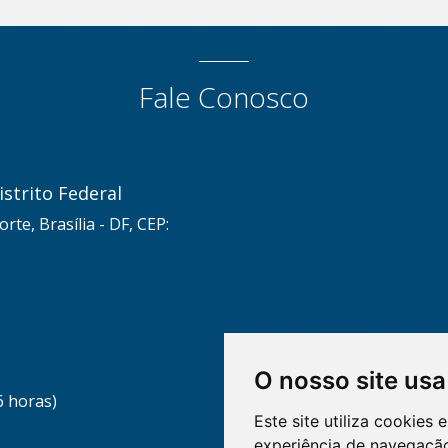
Fale Conosco
strito Federal
rte, Brasília - DF, CEP:
O nosso site usa
6 horas)
Este site utiliza cookies
experiência de navegação