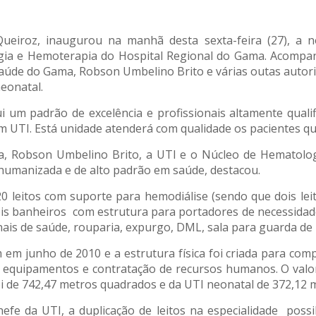
Queiroz, inaugurou na manhã desta sexta-feira (27), a n
ia e Hemoterapia do Hospital Regional do Gama. Acompanh
aúde do Gama, Robson Umbelino Brito e várias outas autori
eonatal.
 um padrão de excelência e profissionais altamente qual
m UTI. Está unidade atenderá com qualidade os pacientes qu
, Robson Umbelino Brito, a UTI e o Núcleo de Hematologi
 humanizada e de alto padrão em saúde, destacou.
0 leitos com suporte para hemodiálise (sendo que dois lei
is banheiros com estrutura para portadores de necessidade
onais de saúde, rouparia, expurgo, DML, sala para guarda d
em junho de 2010 e a estrutura física foi criada para com
e equipamentos e contratação de recursos humanos. O valor 
foi de 742,47 metros quadrados e da UTI neonatal de 372,12
chefe da UTI, a duplicação de leitos na especialidade po