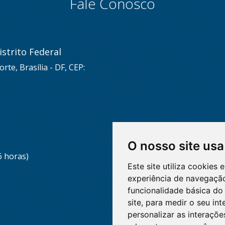
Fale Conosco
strito Federal
rte, Brasília - DF, CEP:
O nosso site usa
6 horas)
Este site utiliza cookies
experiência de navegação
funcionalidade básica do 
site
,
para medir o seu int
personalizar as interaçõ