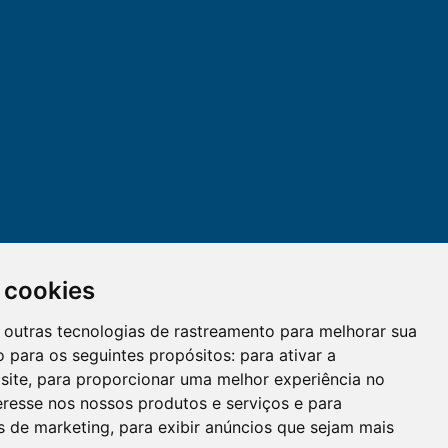
 cookies
 e outras tecnologias de rastreamento para melhorar sua
 para os seguintes propósitos:
para ativar a
site
,
para proporcionar uma melhor experiência no
eresse nos nossos produtos e serviços e para
O WhatsApp é o principal canal
es de marketing
,
para exibir anúncios que sejam mais
de atendimento do Coren-DF.
Clique aqui