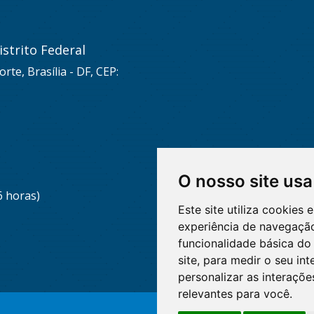
strito Federal
rte, Brasília - DF, CEP:
O nosso site usa
6 horas)
Este site utiliza cookies
experiência de navegação
funcionalidade básica do 
site
,
para medir o seu int
personalizar as interaçõ
relevantes para você
.