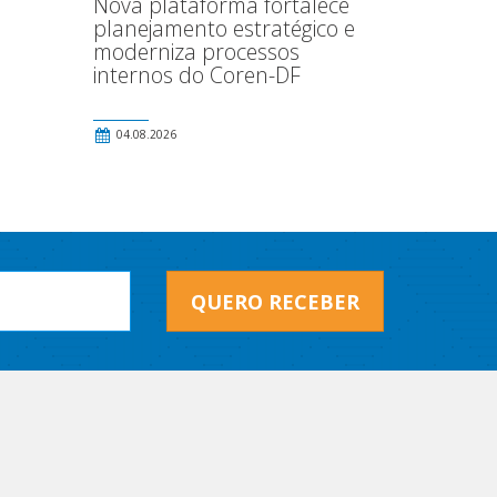
Nova plataforma fortalece
planejamento estratégico e
moderniza processos
internos do Coren-DF
04.08.2026
QUERO RECEBER