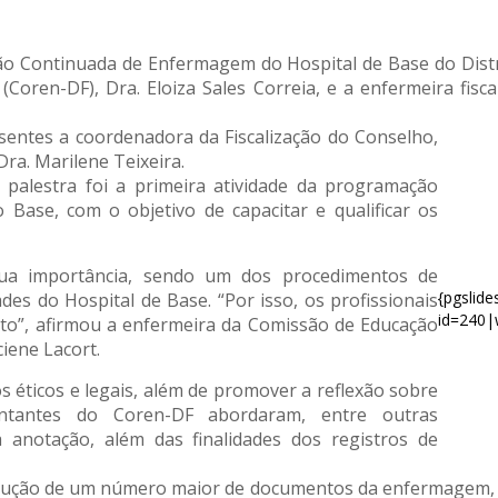
o Continuada de Enfermagem do Hospital de Base do Distr
Coren-DF), Dra. Eloiza Sales Correia, e a enfermeira fisc
ntes a coordenadora da Fiscalização do Conselho,
Dra. Marilene Teixeira.
alestra foi a primeira atividade da programação
Base, com o objetivo de capacitar e qualificar os
sua importância, sendo um dos procedimentos de
{pgslid
 do Hospital de Base. “Por isso, os profissionais
id=240|
to”, afirmou a enfermeira da Comissão de Educação
iene Lacort.
 éticos e legais, além de promover a reflexão sobre
ntantes do Coren-DF abordaram, entre outras
a anotação, além das finalidades dos registros de
ção de um número maior de documentos da enfermagem, ou 