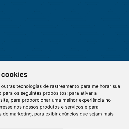
 cookies
 e outras tecnologias de rastreamento para melhorar sua
 para os seguintes propósitos:
para ativar a
site
,
para proporcionar uma melhor experiência no
eresse nos nossos produtos e serviços e para
O WhatsApp é o principal canal
es de marketing
,
para exibir anúncios que sejam mais
de atendimento do Coren-DF.
Clique aqui