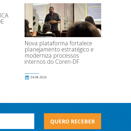
ICA
DE
Nova plataforma fortalece
planejamento estratégico e
moderniza processos
internos do Coren-DF
04.08.2026
QUERO RECEBER