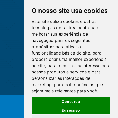
O nosso site usa cookies
Este site utiliza cookies e outras
tecnologias de rastreamento para
melhorar sua experiência de
navegação para os seguintes
propósitos:
para ativar a
funcionalidade básica do site
,
para
proporcionar uma melhor experiência
no site
,
para medir o seu interesse nos
nossos produtos e serviços e para
personalizar as interações de
marketing
,
para exibir anúncios que
sejam mais relevantes para você
.
O WhatsApp é o principal canal
Concordo
de atendimento do Coren-DF.
© Copyright 2026 - Cofen/CORENs
Clique aqui
Eu recuso