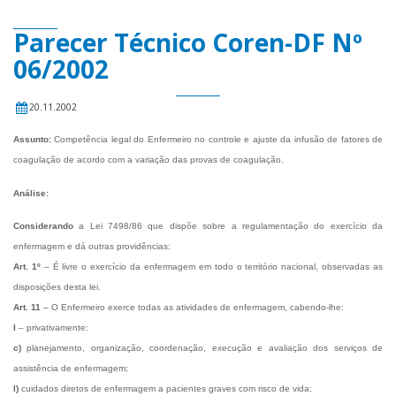
Parecer Técnico Coren-DF Nº
06/2002
20.11.2002
Assunto:
Competência legal do Enfermeiro no controle e ajuste da infusão de fatores de
coagulação de acordo com a variação das provas de coagulação.
Análise:
Considerando
a Lei 7498/86 que dispõe sobre a regulamentação do exercício da
enfermagem e dá outras providências:
Art. 1º
– É livre o exercício da enfermagem em todo o território nacional, observadas as
disposições desta lei.
Art. 11
– O Enfermeiro exerce todas as atividades de enfermagem, cabendo-lhe:
I
– privativamente:
c)
planejamento, organização, coordenação, execução e avaliação dos serviços de
assistência de enfermagem;
l)
cuidados diretos de enfermagem a pacientes graves com risco de vida;