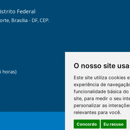
strito Federal
rte, Brasília - DF, CEP:
O nosso site usa
6 horas)
Este site utiliza cookies
experiência de navegação
funcionalidade básica do 
site
,
para medir o seu int
personalizar as interaçõ
relevantes para você
.
Concordo
Eu recuso