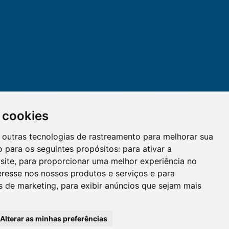
 cookies
 e outras tecnologias de rastreamento para melhorar sua
 para os seguintes propósitos:
para ativar a
site
,
para proporcionar uma melhor experiência no
eresse nos nossos produtos e serviços e para
O WhatsApp é o principal canal
es de marketing
,
para exibir anúncios que sejam mais
de atendimento do Coren-DF.
Clique aqui
Alterar as minhas preferências