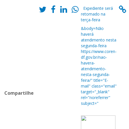
Expediente será
retomado na
terça-feira
&body=Não
haverá
atendimento nesta
segunda-feira
https://www.coren-
df.gov.br/nao-
havera-
atendimento-
nesta-segunda-
feira/" title="E-
mail" class="email"
target="_blank"
Compartilhe
rel="noreferrer"
subject="