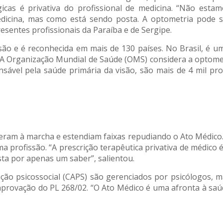
icas é privativa do profissional de medicina. “Não estam
edicina, mas como está sendo posta. A optometria pode s
esentes profissionais da Paraíba e de Sergipe.
são e é reconhecida em mais de 130 países. No Brasil, é u
 A Organização Mundial de Saúde (OMS) considera a optometr
ável pela saúde primária da visão, são mais de 4 mil profis
ram à marcha e estendiam faixas repudiando o Ato Médico. 
 profissão. “A prescrição terapêutica privativa de médico é
sta por apenas um saber”, salientou.
nção psicossocial (CAPS) são gerenciados por psicólogos, 
provação do PL 268/02. “O Ato Médico é uma afronta à saú