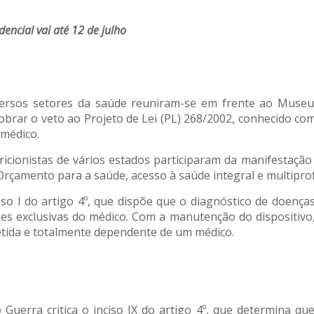
encial vai até 12 de julho
iversos setores da saúde reuniram-se em frente ao Museu
a cobrar o veto ao Projeto de Lei (PL) 268/2002, conhecido c
 médico.
ricionistas de vários estados participaram da manifestação
Orçamento para a saúde, acesso à saúde integral e multiprof
so I do artigo 4º, que dispõe que o diagnóstico de doença
ades exclusivas do médico. Com a manutenção do dispositivo
etida e totalmente dependente de um médico.
uerra critica o inciso IX do artigo 4º, que determina qu