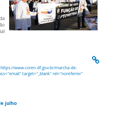
 da
não
ial
https://www.coren-df.gov.br/marcha-de-
ss="email" target="_blank" rel="noreferrer"
de julho