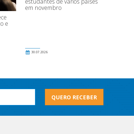
estudantes de vários países
em novembro
ece
o e
30.07.2026
QUERO RECEBER