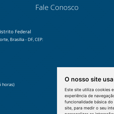
Fale Conosco
strito Federal
rte, Brasília - DF, CEP:
O nosso site usa
6 horas)
Este site utiliza cookies
experiência de navegação
funcionalidade básica do 
site
,
para medir o seu int