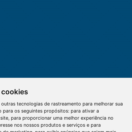
 cookies
 e outras tecnologias de rastreamento para melhorar sua
 para os seguintes propósitos:
para ativar a
site
,
para proporcionar uma melhor experiência no
eresse nos nossos produtos e serviços e para
O WhatsApp é o principal canal