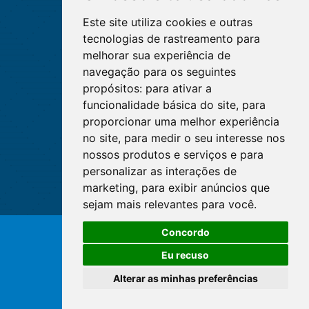
Este site utiliza cookies e outras
tecnologias de rastreamento para
melhorar sua experiência de
navegação para os seguintes
propósitos:
para ativar a
funcionalidade básica do site
,
para
proporcionar uma melhor experiência
no site
,
para medir o seu interesse nos
nossos produtos e serviços e para
personalizar as interações de
marketing
,
para exibir anúncios que
sejam mais relevantes para você
.
O WhatsApp é o principal canal
Concordo
de atendimento do Coren-DF.
© Copyright 2026 - Cofen/CORENs
Clique aqui
Eu recuso
Alterar as minhas preferências