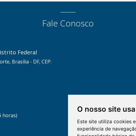
Fale Conosco
strito Federal
rte, Brasília - DF, CEP:
O nosso site usa
6 horas)
Este site utiliza cookies
experiência de navegação