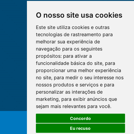
O nosso site usa cookies
Este site utiliza cookies e outras
tecnologias de rastreamento para
melhorar sua experiência de
navegação para os seguintes
propósitos:
para ativar a
funcionalidade básica do site
,
para
proporcionar uma melhor experiência
no site
,
para medir o seu interesse nos
nossos produtos e serviços e para
personalizar as interações de
marketing
,
para exibir anúncios que
sejam mais relevantes para você
.
O WhatsApp é o principal canal
Concordo
de atendimento do Coren-DF.
© Copyright 2026 - Cofen/CORENs
Clique aqui
Eu recuso