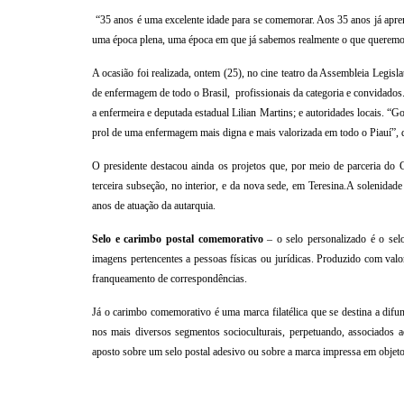
“35 anos é uma excelente idade para se comemorar. Aos 35 anos já apre
uma época plena, uma época em que já sabemos realmente o que queremos 
A ocasião foi realizada, ontem (25), no cine teatro da Assembleia Legisl
de enfermagem de todo o Brasil,
profissionais da categoria e convidados
a enfermeira e deputada estadual Lilian Martins; e autoridades locais.
“Go
prol de uma enfermagem mais digna e mais valorizada em todo o Piauí”, d
O presidente destacou ainda os projetos que, por meio de parceria do 
terceira subseção, no interior, e da nova sede, em Teresina.
A solenidade
anos de atuação da autarquia.
Selo e carimbo postal comemorativo
– o selo personalizado é o sel
imagens pertencentes a pessoas físicas ou jurídicas. Produzido com valor
franqueamento de correspondências.
Já o carimbo comemorativo é uma marca filatélica que se destina a difund
nos mais diversos segmentos socioculturais, perpetuando, associados 
aposto sobre um selo postal adesivo ou sobre a marca impressa em objeto