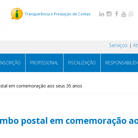
Transparência e Prestação de Contas
Serviços
A
INSCRIÇÃO
PROFISSIONAL
FISCALIZAÇÃO
RESPONSABILID
postal em comemoração aos seus 35 anos
arimbo postal em comemoração ao