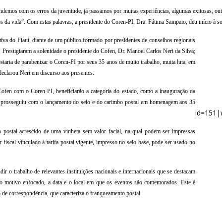
ndemos com os erros da juventude, já passamos por muitas experiências, algumas exitosas, out
da vida”. Com estas palavras, a presidente do Coren-PI, Dra. Fátima Sampaio, deu início à so
ativa do Piauí, diante de um público formado por presidentes de conselhos regionais
. Prestigiaram a solenidade o presidente do Cofen, Dr. Manoel Carlos Neri da Silva;
staria de parabenizar o Coren-PI por seus 35 anos de muito trabalho, muita luta, em
eclarou Neri em discurso aos presentes.
Cofen com o Coren-PI, beneficiarão a categoria do estado, como a inauguração da
{
 prosseguiu com o lançamento do selo e do carimbo postal em homenagem aos 35
id=151|
o postal acrescido de uma vinheta sem valor facial, na qual podem ser impressas
 fiscal vinculado à tarifa postal vigente, impresso no selo base, pode ser usado no
ir o trabalho de relevantes instituições nacionais e internacionais que se destacam
ao motivo enfocado, a data e o local em que os eventos são comemorados. Este é
 de correspondência, que caracteriza o franqueamento postal.