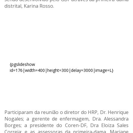
distrital, Karina Rosso.
{pgslideshow
id=176|width=400|height=300|delay=3000|image=L}
Participaram da reunião o diretor do HRP, Dr. Henrique
Nogales; a gerente de enfermagem, Dra. Alessandra
Borges; a presidente do Coren-DF, Dra Eloiza Sales
Correia; e as assessoras da primeira-dama, Mariane