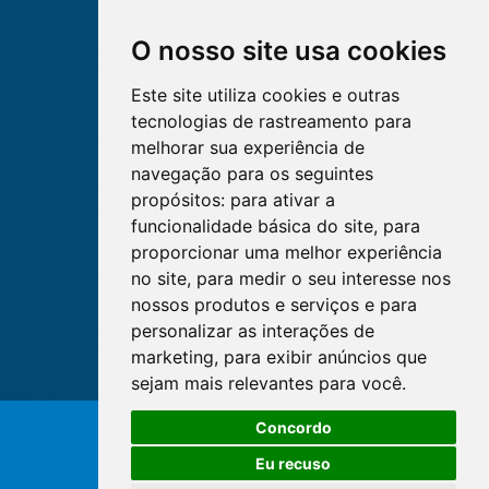
O nosso site usa cookies
Este site utiliza cookies e outras
tecnologias de rastreamento para
melhorar sua experiência de
navegação para os seguintes
propósitos:
para ativar a
funcionalidade básica do site
,
para
proporcionar uma melhor experiência
no site
,
para medir o seu interesse nos
nossos produtos e serviços e para
personalizar as interações de
marketing
,
para exibir anúncios que
sejam mais relevantes para você
.
O WhatsApp é o principal canal
Concordo
de atendimento do Coren-DF.
© Copyright 2026 - Cofen/CORENs
Clique aqui
Eu recuso