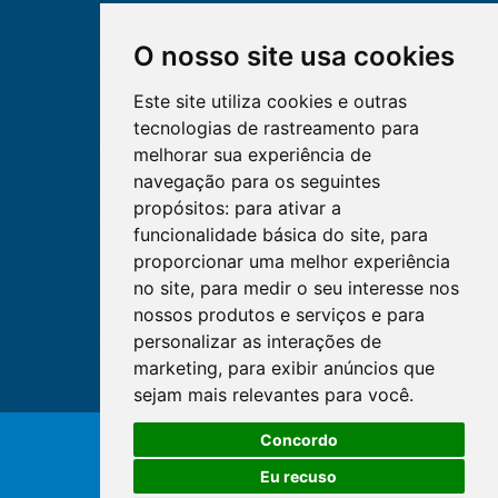
O nosso site usa cookies
Este site utiliza cookies e outras
tecnologias de rastreamento para
melhorar sua experiência de
navegação para os seguintes
propósitos:
para ativar a
funcionalidade básica do site
,
para
proporcionar uma melhor experiência
no site
,
para medir o seu interesse nos
nossos produtos e serviços e para
personalizar as interações de
marketing
,
para exibir anúncios que
sejam mais relevantes para você
.
O WhatsApp é o principal canal
Concordo
de atendimento do Coren-DF.
© Copyright 2026 - Cofen/CORENs
Clique aqui
Eu recuso