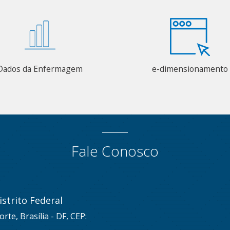
Dados da Enfermagem
e-dimensionamento
Fale Conosco
strito Federal
rte, Brasília - DF, CEP: