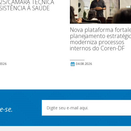
025/CÂMARA TÉCNICA
SISTÊNCIA À SAÚDE
Nova plataforma fortal
planejamento estratégic
moderniza processos
internos do Coren-DF
2026
04.08.2026
e-se.