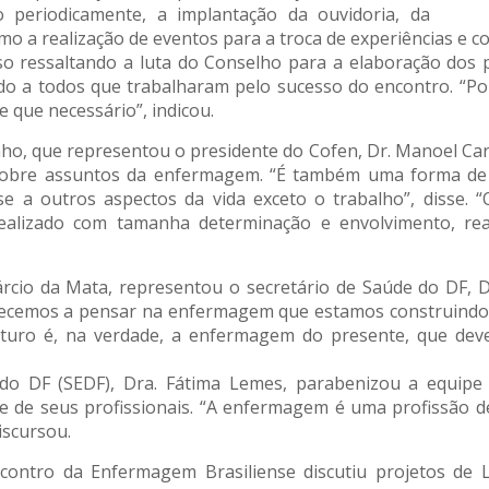
do periodicamente, a implantação da ouvidoria, da
o a realização de eventos para a troca de experiências e co
urso ressaltando a luta do Conselho para a elaboração do
o a todos que trabalharam pelo sucesso do encontro. “Por
e que necessário”, indicou.
nho, que representou o presidente do Cofen, Dr. Manoel Carl
sobre assuntos da enfermagem. “É também uma forma de c
se a outros aspectos da vida exceto o trabalho”, disse.
realizado com tamanha determinação e envolvimento, rea
io da Mata, representou o secretário de Saúde do DF, Dr.
omecemos a pensar na enfermagem que estamos construindo
turo é, na verdade, a enfermagem do presente, que deve 
 do DF (SEDF), Dra. Fátima Lemes, parabenizou a equip
 de seus profissionais. “A enfermagem é uma profissão de
iscursou.
ntro da Enfermagem Brasiliense discutiu projetos de L