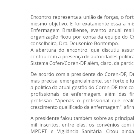
Encontro representa a união de forças, o fort
mesmo objetivo. E foi exatamente essa a m
Enfermagem Brasiliense, evento anual reali
organização ficou por conta da equipe do C
conselheira, Dra. Deusenice Bontempo.
A abertura do encontro, que discutiu ass
contou com a presença de autoridades política
Sistema Cofen/Coren-DF além, claro, da partici
De acordo com a presidente do Coren-DF, Dr
mas precisa, emergencialmente, ser forte e lu
a política da atual gestão do Coren-DF tem co
profissionais de enfermagem, além das fina
profissão. “Apenas o profissional que rea
crescimento qualificado da enfermagem”, afir
A presidente falou também sobre as principa
mil inscritos, entre elas, os convênios com
MPDFT e Vigilância Sanitária. Citou aind