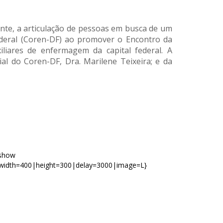
mente, a articulação de pessoas em busca de um
deral (Coren-DF) ao promover o Encontro da
iliares de enfermagem da capital federal. A
l do Coren-DF, Dra. Marilene Teixeira; e da
eshow
width=400|height=300|delay=3000|image=L}