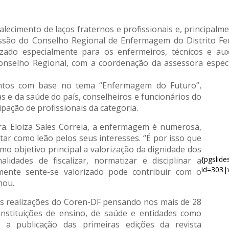
alecimento de laços fraternos e profissionais e, principal
issão do Conselho Regional de Enfermagem do Distrito Fe
zado especialmente para os enfermeiros, técnicos e aux
onselho Regional, com a coordenação da assessora especia
untos com base no tema “Enfermagem do Futuro”,
s e da saúde do país, conselheiros e funcionários do
pação de profissionais da categoria.
a. Eloiza Sales Correia, a enfermagem é numerosa,
tar como leão pelos seus interesses. “É por isso que
mo objetivo principal a valorização da dignidade dos
{pgslid
lidades de fiscalizar, normatizar e disciplinar a
id=303|
lmente sente-se valorizado pode contribuir com o
mou.
is realizações do Coren-DF pensando nos mais de 28
 instituições de ensino, de saúde e entidades como
a a publicação das primeiras edições da revista