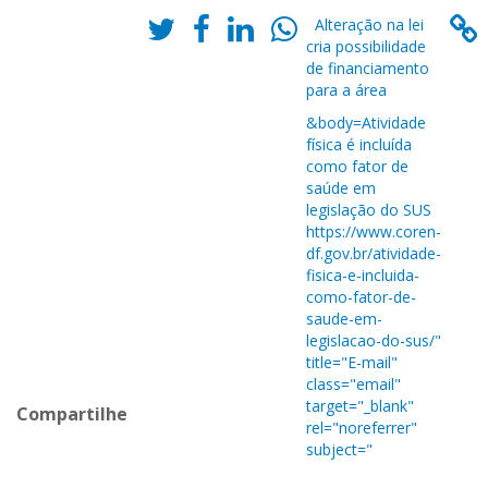
Alteração na lei
cria possibilidade
de financiamento
para a área
&body=Atividade
física é incluída
como fator de
saúde em
legislação do SUS
https://www.coren-
df.gov.br/atividade-
fisica-e-incluida-
como-fator-de-
saude-em-
legislacao-do-sus/"
title="E-mail"
class="email"
target="_blank"
Compartilhe
rel="noreferrer"
subject="