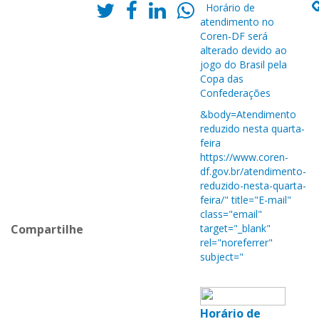
Horário de
atendimento no
Coren-DF será
alterado devido ao
jogo do Brasil pela
Copa das
Confederações
&body=Atendimento
reduzido nesta quarta-
feira
https://www.coren-
df.gov.br/atendimento-
reduzido-nesta-quarta-
feira/" title="E-mail"
class="email"
Compartilhe
target="_blank"
rel="noreferrer"
subject="
Horário de