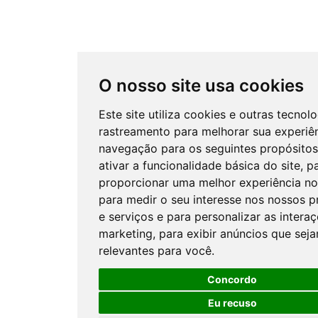
O nosso site usa cookies
Este site utiliza cookies e outras tecnol
rastreamento para melhorar sua experiê
navegação para os seguintes propósito
ativar a funcionalidade básica do site
,
p
proporcionar uma melhor experiência no
para medir o seu interesse nos nossos 
e serviços e para personalizar as intera
marketing
,
para exibir anúncios que sej
relevantes para você
.
O WhatsApp é o principal canal
Concordo
de atendimento do Coren-DF.
Clique aqui
Eu recuso