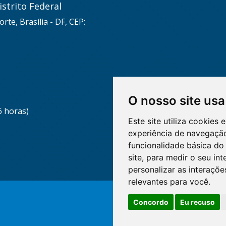
strito Federal
rte, Brasília - DF, CEP:
O nosso site usa
6 horas)
Este site utiliza cookies
experiência de navegação
funcionalidade básica do 
site
,
para medir o seu int
personalizar as interaçõ
relevantes para você
.
Concordo
Eu recuso