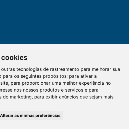
 cookies
 e outras tecnologias de rastreamento para melhorar sua
 para os seguintes propósitos:
para ativar a
site
,
para proporcionar uma melhor experiência no
eresse nos nossos produtos e serviços e para
O WhatsApp é o principal canal
es de marketing
,
para exibir anúncios que sejam mais
de atendimento do Coren-DF.
Clique aqui
Alterar as minhas preferências