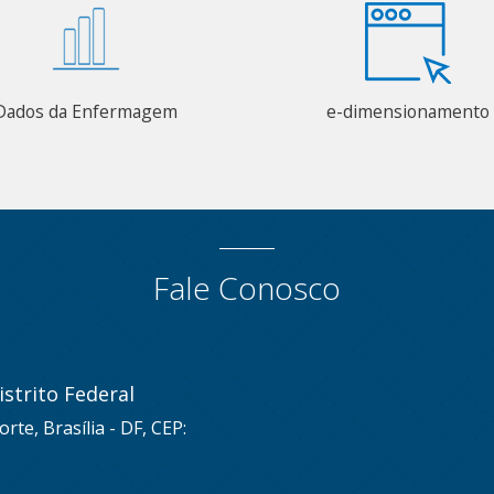
Dados da Enfermagem
e-dimensionamento
Fale Conosco
strito Federal
rte, Brasília - DF, CEP: