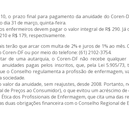
10, o prazo final para pagamen
to da anuidade do Coren-D
 dia 31 de março, quinta-feira.
os enfermeiros devem pagar o valor integral de R$ 290. Já o
10 e R$ 179, respectivamente.
onais terão que arcar com multa de 2% e juros de 1% ao mês.
 Coren-DF ou por meio do telefone: (61) 2102-3754.
tar de uma autarquia, o Coren-DF não recebe qualquer 
anuidades pagas pelos inscritos, que, pela Lei 5.905/73, 
que o Conselho regulamenta a profissão de enfermagem, va
a sociedade.
alor da anuidade, sem reajustes, desde 2008. Portanto, ne
al de Preços ao Consumidor), o que evitou um acréscimo de 
de Ética dos Profissionais de Enfermagem, que cita uma das r
s as duas obrigações financeira com o Conselho Regional de