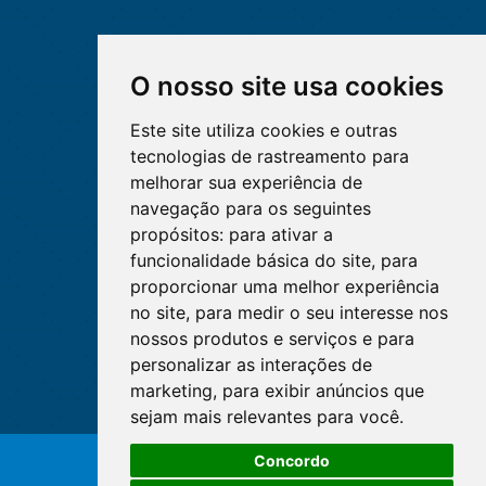
O nosso site usa cookies
Este site utiliza cookies e outras
tecnologias de rastreamento para
melhorar sua experiência de
navegação para os seguintes
propósitos:
para ativar a
funcionalidade básica do site
,
para
proporcionar uma melhor experiência
no site
,
para medir o seu interesse nos
nossos produtos e serviços e para
personalizar as interações de
marketing
,
para exibir anúncios que
sejam mais relevantes para você
.
O WhatsApp é o principal canal
Concordo
de atendimento do Coren-DF.
© Copyright 2026 - Cofen/CORENs
Clique aqui