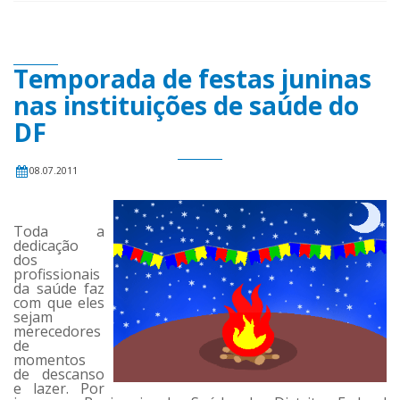
Temporada de festas juninas
nas instituições de saúde do
DF
08.07.2011
Toda a
dedicação
dos
profissionais
da saúde faz
com que eles
sejam
merecedores
de
momentos
de descanso
e lazer. Por