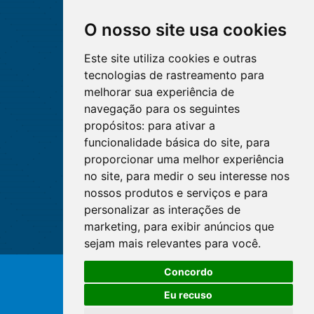
O nosso site usa cookies
Este site utiliza cookies e outras
tecnologias de rastreamento para
melhorar sua experiência de
navegação para os seguintes
propósitos:
para ativar a
funcionalidade básica do site
,
para
proporcionar uma melhor experiência
no site
,
para medir o seu interesse nos
nossos produtos e serviços e para
personalizar as interações de
marketing
,
para exibir anúncios que
sejam mais relevantes para você
.
O WhatsApp é o principal canal
Concordo
de atendimento do Coren-DF.
© Copyright 2026 - Cofen/CORENs
Clique aqui
Eu recuso