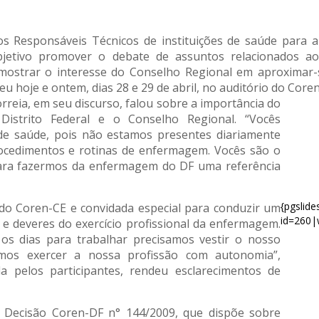
s Responsáveis Técnicos de instituições de saúde para a
objetivo promover o debate de assuntos relacionados
 e mostrar o interesse do Conselho Regional em aproximar
u hoje e ontem, dias 28 e 29 de abril, no auditório do Core
orreia, em seu discurso, falou sobre a importância do
istrito Federal e o Conselho Regional. “Vocês
de saúde, pois não estamos presentes diariamente
ocedimentos e rotinas de enfermagem. Vocês são o
para fazermos da enfermagem do DF uma referência
{pgslid
l do Coren-CE e convidada especial para conduzir um
id=260|
 e deveres do exercício profissional da enfermagem.
s dias para trabalhar precisamos vestir o nosso
emos exercer a nossa profissão com autonomia”,
a pelos participantes, rendeu esclarecimentos de
a Decisão Coren-DF n° 144/2009, que dispõe sobre