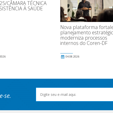
025/CÂMARA TÉCNICA
SISTÊNCIA À SAÚDE
Nova plataforma fortal
planejamento estratégic
moderniza processos
internos do Coren-DF
2026
04.08.2026
e-se.