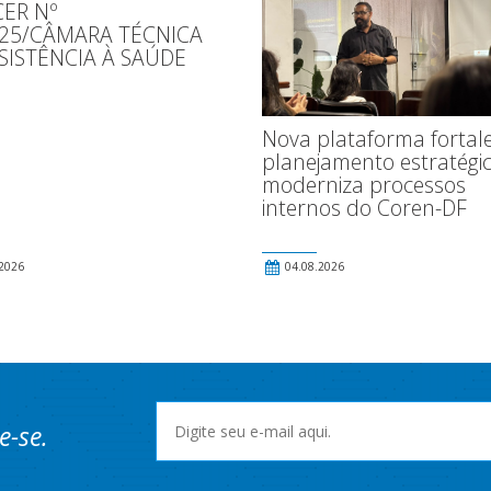
ER Nº
025/CÂMARA TÉCNICA
SISTÊNCIA À SAÚDE
Nova plataforma fortal
planejamento estratégic
moderniza processos
internos do Coren-DF
2026
04.08.2026
e-se.