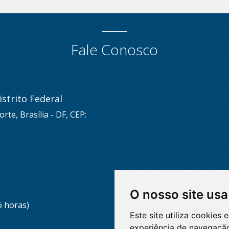
Fale Conosco
strito Federal
rte, Brasília - DF, CEP:
O nosso site usa
6 horas)
Este site utiliza cookies
experiência de navegação