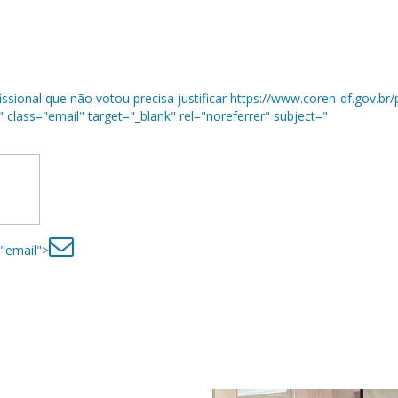
sional que não votou precisa justificar https://www.coren-df.gov.br/p
l" class="email" target="_blank" rel="noreferrer" subject="
="email">