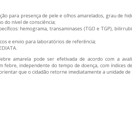
ão para presença de pele e olhos amarelados, grau de hidra
o do nível de consciência;
pecíficos: hemograma, transaminases (TGO e TGP), bilirrubin
os e envio para laboratórios de referência;
EDIATA.
 febre amarela pode ser efetivada de acordo com a avali
m febre, independente do tempo de doença, com índices de
orientar que o cidadão retorne imediatamente a unidade de