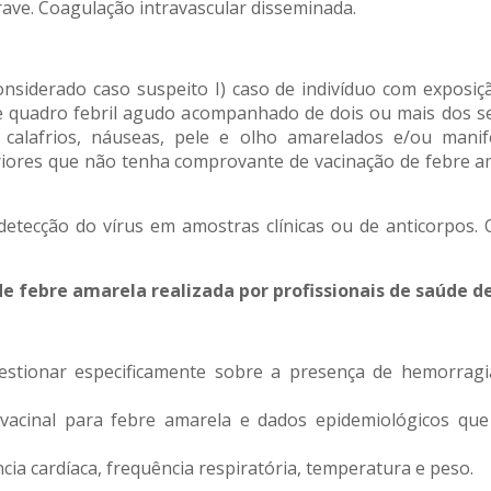
grave. Coagulação intravascular disseminada.
considerado caso suspeito I) caso de indivíduo com exposiç
e quadro febril agudo acompanhado de dois ou mais dos se
ar, calafrios, náuseas, pele e olho amarelados e/ou man
eriores que não tenha comprovante de vacinação de febre a
 detecção do vírus em amostras clínicas ou de anticorpos
 febre amarela realizada por profissionais de saúde dev
questionar especificamente sobre a presença de hemorragia
o vacinal para febre amarela e dados epidemiológicos qu
ncia cardíaca, frequência respiratória, temperatura e peso.