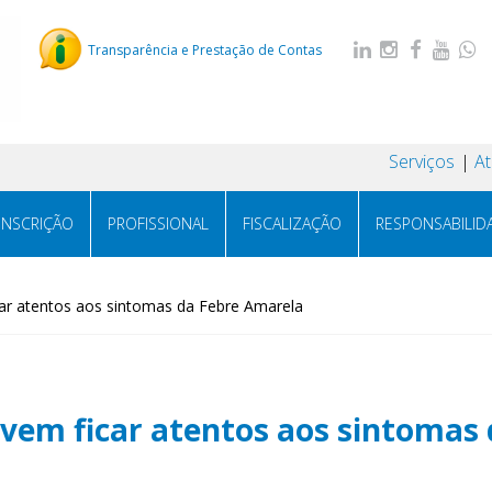
Transparência e Prestação de Contas
Serviços
A
INSCRIÇÃO
PROFISSIONAL
FISCALIZAÇÃO
RESPONSABILID
car atentos aos sintomas da Febre Amarela
evem ficar atentos aos sintomas