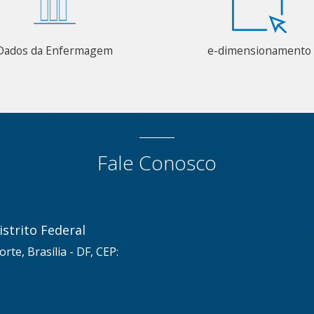
Dados da Enfermagem
e-dimensionamento
Fale Conosco
strito Federal
rte, Brasília - DF, CEP: