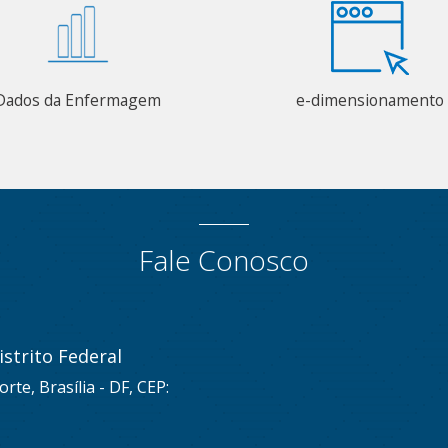
Dados da Enfermagem
e-dimensionamento
Fale Conosco
strito Federal
rte, Brasília - DF, CEP: