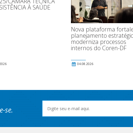
025/CÂMARA TÉCNICA
SISTÊNCIA À SAÚDE
Nova plataforma fortal
planejamento estratégic
moderniza processos
internos do Coren-DF
2026
04.08.2026
e-se.