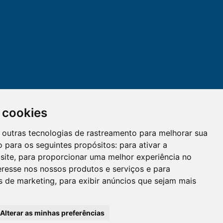
 cookies
 e outras tecnologias de rastreamento para melhorar sua
 para os seguintes propósitos:
para ativar a
site
,
para proporcionar uma melhor experiência no
eresse nos nossos produtos e serviços e para
O WhatsApp é o principal canal
es de marketing
,
para exibir anúncios que sejam mais
de atendimento do Coren-DF.
Clique aqui
Alterar as minhas preferências