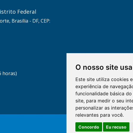
strito Federal
rte, Brasília - DF, CEP:
O nosso site usa
6 horas)
Este site utiliza cookies
experiência de navegação
funcionalidade básica do 
site
,
para medir o seu int
personalizar as interaçõ
relevantes para você
.
Concordo
Eu recuso