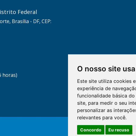
strito Federal
rte, Brasília - DF, CEP:
O nosso site usa
6 horas)
Este site utiliza cookies
experiência de navegação
funcionalidade básica do 
site
,
para medir o seu int
personalizar as interaçõ
relevantes para você
.
Concordo
Eu recuso