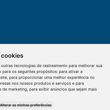
 cookies
 e outras tecnologias de rastreamento para melhorar sua
 para os seguintes propósitos:
para ativar a
site
,
para proporcionar uma melhor experiência no
eresse nos nossos produtos e serviços e para
O WhatsApp é o principal canal
es de marketing
,
para exibir anúncios que sejam mais
de atendimento do Coren-DF.
Clique aqui
Alterar as minhas preferências