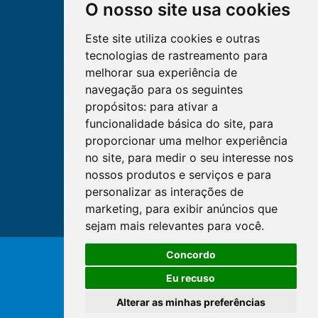
O nosso site usa cookies
Este site utiliza cookies e outras
tecnologias de rastreamento para
melhorar sua experiência de
navegação para os seguintes
propósitos:
para ativar a
funcionalidade básica do site
,
para
proporcionar uma melhor experiência
no site
,
para medir o seu interesse nos
nossos produtos e serviços e para
personalizar as interações de
marketing
,
para exibir anúncios que
sejam mais relevantes para você
.
O WhatsApp é o principal canal
Concordo
de atendimento do Coren-DF.
© Copyright 2026 - Cofen/CORENs
Clique aqui
Eu recuso
Alterar as minhas preferências