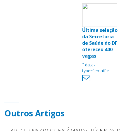
Última seleção
da Secretaria
de Saúde do DF
ofereceu 400
vagas
" data-
type="email">
Outros Artigos
PARECER Nº 40/2026/CÂMARAS TÉCNICAS DE