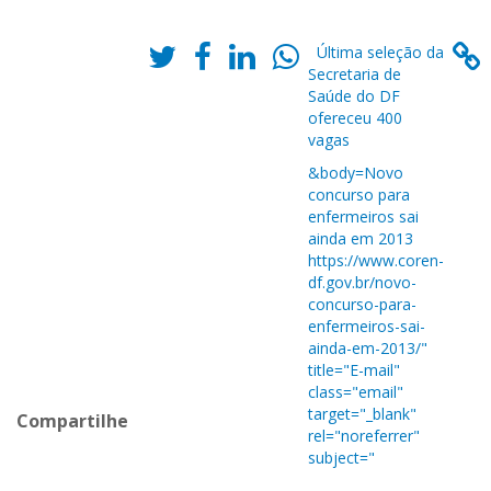
Última seleção da
Secretaria de
Saúde do DF
ofereceu 400
vagas
&body=Novo
concurso para
enfermeiros sai
ainda em 2013
https://www.coren-
df.gov.br/novo-
concurso-para-
enfermeiros-sai-
ainda-em-2013/"
title="E-mail"
class="email"
target="_blank"
Compartilhe
rel="noreferrer"
subject="