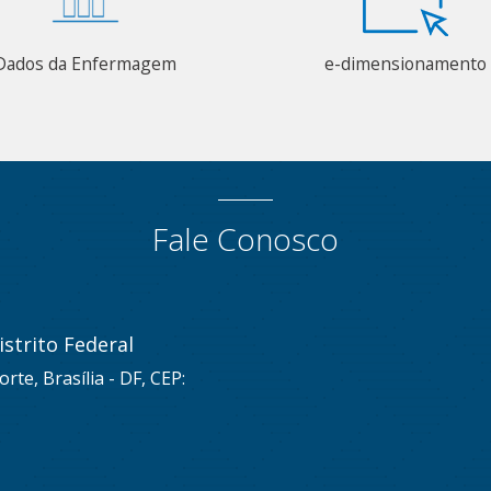
Dados da Enfermagem
e-dimensionamento
Fale Conosco
strito Federal
rte, Brasília - DF, CEP: