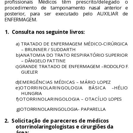
profissionais M
é
dicos t
ê
m
prescrito/delegado o
procedimento de tampo
namento nasal anterior e
posterior, para ser exe­
cutado pelo AUXILIAR de
ENFERMAGEM.
1.
Consulta nos seguinte livros:
a) TRATADO DE ENFERMAGEM M
É
DICO-
CIR
Ú
RGICA
– BRUNNER / SUDDARTH
b)ANATOMIA DO TRATO RESPIRAT
Ó
RIO
SUPERIOR
– D
Â
NGELO FATTINE
c)
GRANDE TRATADO DE ENFERMAGEM –
RODOLFO F.
GUELER
d)
EMERG
Ê
NCIAS M
É
DICAS – M
Á
RIO LO
PEZ
e)OTORRINOLARINGOLOGIA B
Á
SICA –
H
É
LIO
HUNGRIA
f)
OTORRINOLARINGOLOGIA – OTAC
Í
LIO
LOPES
g)
OTORRINOLARINGOLOGIA- PAPARELLA
2.
Solicita
çã
o de pareceres de m
é
dicos
otorrinolaringologistas e cirurgi
õ
es da
á
rea: