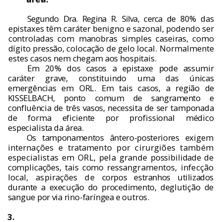
Segundo Dra. Regina R. Silva, cerca de 80%
das
epistaxes t
ê
m car
á
ter benigno e sazonal, podendo ser
controladas com manobras sim­
ples caseiras, como
d
í
gito press
ã
o, coloca
çã
o
de gelo local. Normalmente
estes casos nem
chegam aos hospitais.
Em 20% dos casos a epistaxe pode assu­
mir
car
á
ter grave, constituindo uma das
ú
nicas
emerg
ê
ncias em ORL. Em tais casos, a regi
ã
o
de
KISSELBACH, ponto comum de sangramen
to e
conflu
ê
ncia de tr
ê
s vasos, necessita de ser
tamponada
de forma eficiente por profissional m
é
dico
especialista da
á
rea.
Os tamponamentos
â
ntero-posteriores exi­
gem
interna
çõ
es e tratamento por cirurgi
õ
es
tamb
é
m
especialistas em ORL, pela grande
possibilidade de
complica
çõ
es, tais como res
sangramentos, infec
çã
o
local, aspira
çõ
es de
corpos estranhos utilizados
durante a execu
çã
o
do procedimento, degluti
çã
o de
sangue por via
rino-far
í
ngea e outros.
3.