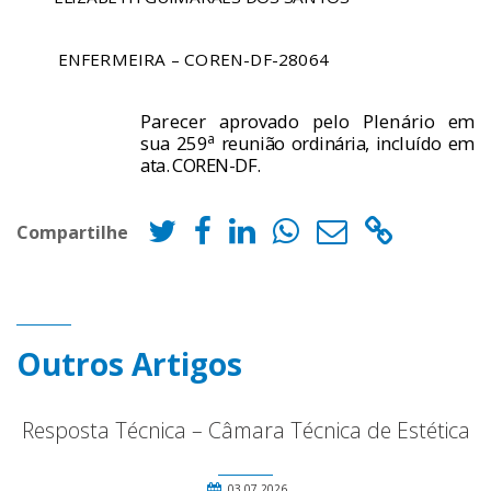
ENFERMEIRA – COREN-DF-28064
Parecer aprovado pelo Plen
á
rio
em
a
sua 259
reuni
ã
o ordin
á
ria, in­
clu
í
do em
ata. COREN-DF.
Compartilhe
Outros Artigos
Resposta Técnica – Câmara Técnica de Estética
03.07.2026