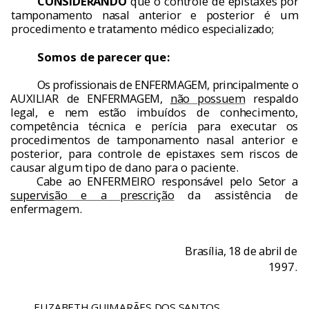
CONSIDERANDO
que o controle de epis
taxes por
tamponamento nasal anterior e pos­
terior
é
um
procedimento e tratamento m
é
dico
especializado;
Somos de parecer que:
Os profissionais de ENFERMAGEM, princi­
palmente o
AUXILIAR de ENFERMAGEM,
n
ã
o
possuem
respaldo
legal, e nem est
ã
o imbu
í
dos
de conhecimento,
compet
ê
ncia t
é
cnica e per
í­
cia para executar os
procedimentos de tampo­
namento nasal anterior e
posterior, para con­
trole de epistaxes sem riscos de
causar algum
tipo de dano para o paciente.
Cabe ao ENFERMEIRO respons
á
vel pelo Setor a
supervis
ã
o e a prescri
çã
o
da assist
ê
n­
cia de
enfermagem.
Bras
í
lia, 18 de abril de
1997.
ELIZABETH GUIMAR
Ã
ES DOS SANTOS