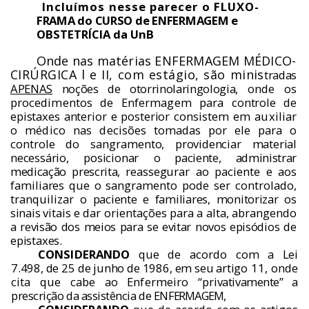
Inclu
í
mos nesse parecer o FLUXO-
FRAMA do CURSO de ENFERMAGEM e
OBSTETR
Í
CIA da UnB
Onde nas mat
é
rias ENFERMAGEM M
É
DI
CO-
CIR
Ú
RGICA l e
II,
com est
á
gio, s
ã
o minis
tradas
APENAS
no
çõ
es de otorrinolaringologia,
onde os
procedimentos de Enfermagem para
controle de
epistaxes anterior e posterior con­
sistem em auxiliar
o m
é
dico nas decis
õ
es to­
madas por ele para o
controle do sangramen
to, providenciar material
necess
á
rio, posicionar
o paciente, administrar
medica
çã
o prescrita, re­
assegurar ao paciente e aos
familiares que o
sangramento pode ser controlado,
tranquilizar
o paciente e familiares, monitorizar os
sinais vi­
tais e dar orienta
çõ
es para a alta, abrangendo
a revis
ã
o dos meios para se evitar novos epis
ó­
dios de
epistaxes.
CONSIDERANDO
que de acordo com a
Lei
7.498, de 25 de junho de 1986, em seu arti­
go 11, onde
cita que cabe ao Enfermeiro “pri­
vativamente” a
prescri
çã
o da assist
ê
ncia de EN­
FERMAGEM,