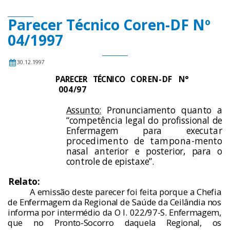
Parecer Técnico Coren-DF Nº
04/1997
30.12.1997
PARECER TÉCNICO
COREN-DF N
°
004/97
Assunto:
Pronunciamento quanto
a
“compet
ê
ncia legal do profissi­
onal de
Enfermagem para execu­
tar
procedimento de tampona-
mento
nasal anterior e posterior,
para o
controle de epistaxe”.
Relato:
A emiss
ã
o deste parecer foi feita porque a
Chefia
de Enfermagem da Regional de Sa
ú
de
da Ceil
â
ndia nos
informa por interm
é
dio da O I. 022/97-S. Enfermagem,
que no Pronto-Socorro
daquela Regional, os