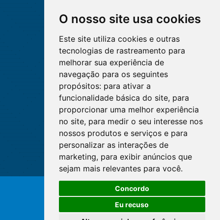
O nosso site usa cookies
Este site utiliza cookies e outras
tecnologias de rastreamento para
melhorar sua experiência de
navegação para os seguintes
propósitos:
para ativar a
funcionalidade básica do site
,
para
proporcionar uma melhor experiência
no site
,
para medir o seu interesse nos
nossos produtos e serviços e para
personalizar as interações de
marketing
,
para exibir anúncios que
sejam mais relevantes para você
.
O WhatsApp é o principal canal
Concordo
de atendimento do Coren-DF.
© Copyright 2026 - Cofen/CORENs
Clique aqui
Eu recuso