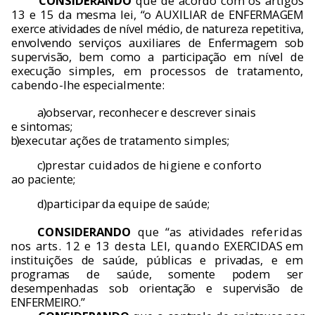
CONSIDERANDO
que de acordo com os
artigos
13 e 15 da mesma lei, “o AUXILIAR de
ENFERMAGEM
exerce atividades de n
í
vel m
é­
dio, de natureza repetitiva,
envolvendo servi
ç
os auxiliares de Enfermagem sob
supervis
ã
o, bem como a participa
çã
o em n
í
vel de
execu
çã
o sim­
ples, em processos de tratamento,
cabendo-
lhe especialmente:
a)
observar, reconhecer e descrever sinais
e sintomas;
b)
executar a
çõ
es de tratamento simples;
c)
prestar cuidados de higiene e conforto
ao paciente;
d)
participar da equipe de sa
ú
de;
CONSIDERANDO
que “as atividades re­
feridas
nos arts. 12 e 13 desta LEI, quando
EXERCIDAS em
institui
çõ
es de sa
ú
de, p
ú
bli­cas e privadas, e em
programas de sa
ú
de, so­mente podem ser
desempenhadas sob orien­
ta
çã
o e supervis
ã
o de
ENFERMEIRO.”