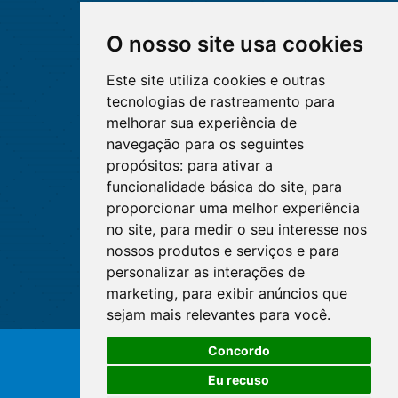
O nosso site usa cookies
Este site utiliza cookies e outras
tecnologias de rastreamento para
melhorar sua experiência de
navegação para os seguintes
propósitos:
para ativar a
funcionalidade básica do site
,
para
proporcionar uma melhor experiência
no site
,
para medir o seu interesse nos
nossos produtos e serviços e para
personalizar as interações de
marketing
,
para exibir anúncios que
sejam mais relevantes para você
.
O WhatsApp é o principal canal
Concordo
de atendimento do Coren-DF.
© Copyright 2026 - Cofen/CORENs
Clique aqui
Eu recuso