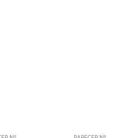
ER Nº
PARECER Nº