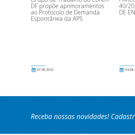
DF propõe aprimoramentos
40/2
ao Protocolo de Demanda
DE E
Espontânea da APS
07.08.2026
04.08.
Receba nossas novidades! Cadastr