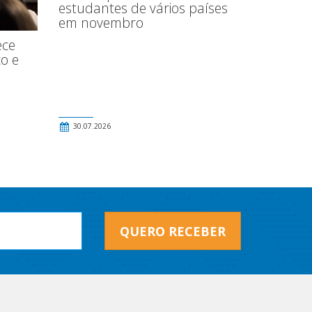
estudantes de vários países
em novembro
ece
o e
30.07.2026
QUERO RECEBER