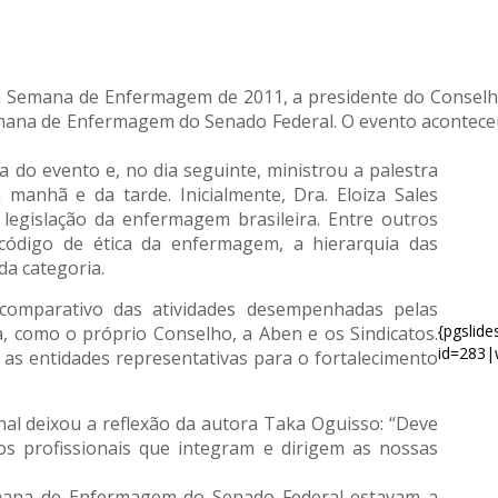
a Semana de Enfermagem de 2011, a presidente do Conselh
Semana de Enfermagem do Senado Federal. O evento aconteceu
a do evento e, no dia seguinte, ministrou a palestra
anhã e da tarde. Inicialmente, Dra. Eloiza Sales
a legislação da enfermagem brasileira. Entre outros
código de ética da enfermagem, a hierarquia das
da categoria.
comparativo das atividades desempenhadas pelas
{pgslid
a, como o próprio Conselho, a Aben e os Sindicatos.
id=283|
 as entidades representativas para o fortalecimento
onal deixou a reflexão da autora Taka Oguisso: “Deve
s profissionais que integram e dirigem as nossas
Semana de Enfermagem do Senado Federal estavam a