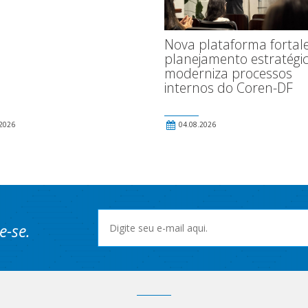
Nova plataforma fortal
planejamento estratégic
moderniza processos
internos do Coren-DF
2026
04.08.2026
e-se.