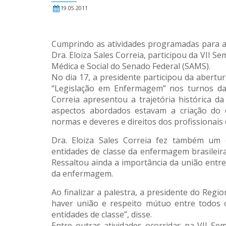
19.05.2011
Cumprindo as atividades programadas para 
Dra. Eloiza Sales Correia, participou da VII 
Médica e Social do Senado Federal (SAMS).
No dia 17, a presidente participou da abertur
“Legislação em Enfermagem” nos turnos da m
Correia apresentou a trajetória histórica d
aspectos abordados estavam a criação do 
normas e deveres e direitos dos profissionais 
Dra. Eloiza Sales Correia fez também um 
entidades de classe da enfermagem brasileir
Ressaltou ainda a importância da união entre
da enfermagem.
Ao finalizar a palestra, a presidente do Regi
haver união e respeito mútuo entre todos o
entidades de classe”, disse.
Entre outras atividades ocorridas na VII 