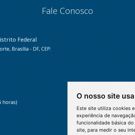
Fale Conosco
strito Federal
rte, Brasília - DF, CEP:
O nosso site usa
6 horas)
Este site utiliza cookies
experiência de navegação
funcionalidade básica do 
site
,
para medir o seu int