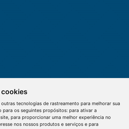
 cookies
 e outras tecnologias de rastreamento para melhorar sua
 para os seguintes propósitos:
para ativar a
site
,
para proporcionar uma melhor experiência no
eresse nos nossos produtos e serviços e para
O WhatsApp é o principal canal