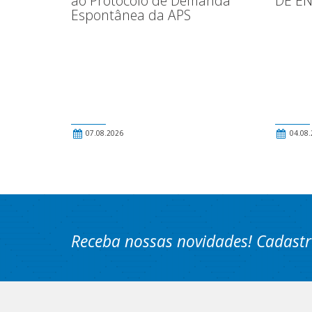
ao Protocolo de Demanda
DE E
Espontânea da APS
07.08.2026
04.08.
Receba nossas novidades! Cadastr