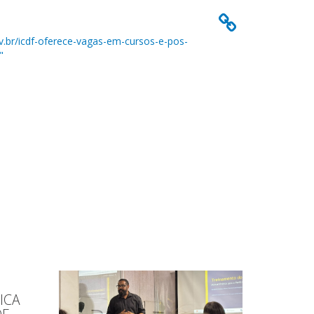
.br/icdf-oferece-vagas-em-cursos-e-pos-
"
e
ICA