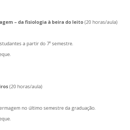
em – da fisiologia à beira do leito
(20 horas/aula)
studantes a partir do 7º semestre.
eque.
iros
(20 horas/aula)
nfermagem no último semestre da graduação.
eque.