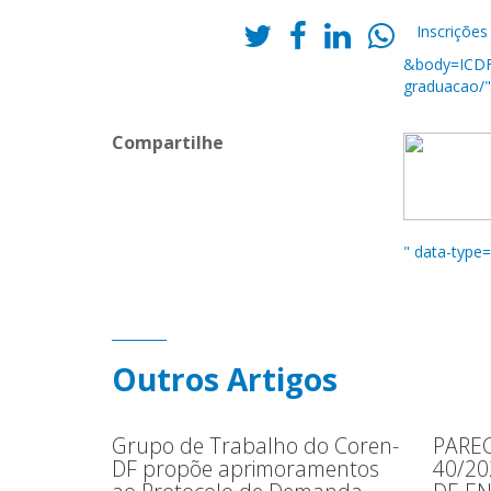
Inscrições
&body=ICDF 
graduacao/" 
Compartilhe
" data-type
Outros Artigos
Grupo de Trabalho do Coren-
PAREC
DF propõe aprimoramentos
40/2