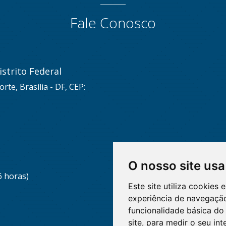
Fale Conosco
strito Federal
rte, Brasília - DF, CEP:
O nosso site usa
6 horas)
Este site utiliza cookies
experiência de navegação
funcionalidade básica do 
site
,
para medir o seu int