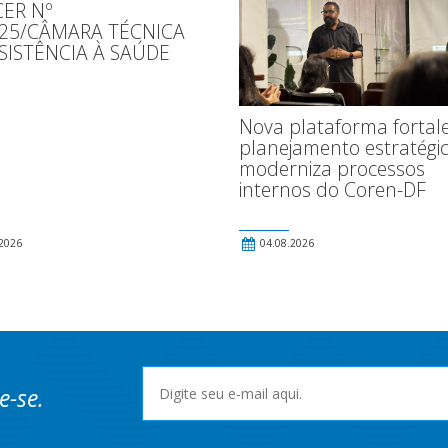
ER Nº
025/CÂMARA TÉCNICA
SISTÊNCIA À SAÚDE
Nova plataforma fortal
planejamento estratégic
moderniza processos
internos do Coren-DF
2026
04.08.2026
e-se.