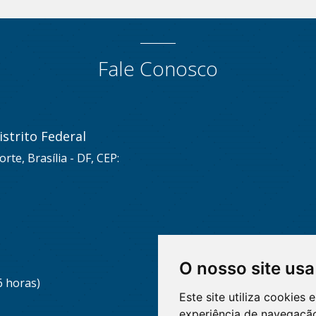
Fale Conosco
strito Federal
rte, Brasília - DF, CEP:
O nosso site usa
6 horas)
Este site utiliza cookies
experiência de navegação