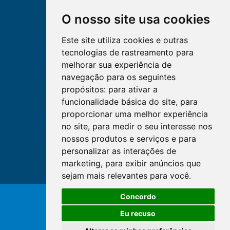
O nosso site usa cookies
Este site utiliza cookies e outras
tecnologias de rastreamento para
melhorar sua experiência de
navegação para os seguintes
propósitos:
para ativar a
funcionalidade básica do site
,
para
proporcionar uma melhor experiência
no site
,
para medir o seu interesse nos
nossos produtos e serviços e para
personalizar as interações de
marketing
,
para exibir anúncios que
sejam mais relevantes para você
.
O WhatsApp é o principal canal
Concordo
de atendimento do Coren-DF.
© Copyright 2026 - Cofen/CORENs
Clique aqui
Eu recuso