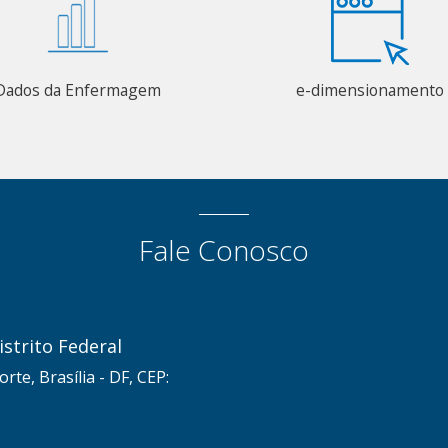
Dados da Enfermagem
e-dimensionamento
Fale Conosco
strito Federal
rte, Brasília - DF, CEP: