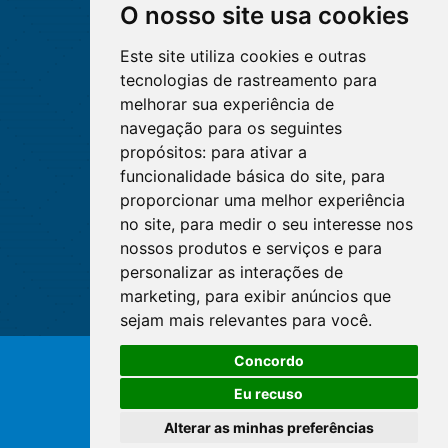
O nosso site usa cookies
Este site utiliza cookies e outras
tecnologias de rastreamento para
melhorar sua experiência de
navegação para os seguintes
propósitos:
para ativar a
funcionalidade básica do site
,
para
proporcionar uma melhor experiência
no site
,
para medir o seu interesse nos
nossos produtos e serviços e para
personalizar as interações de
marketing
,
para exibir anúncios que
sejam mais relevantes para você
.
O WhatsApp é o principal canal
Concordo
de atendimento do Coren-DF.
© Copyright 2026 - Cofen/CORENs
Clique aqui
Eu recuso
Alterar as minhas preferências