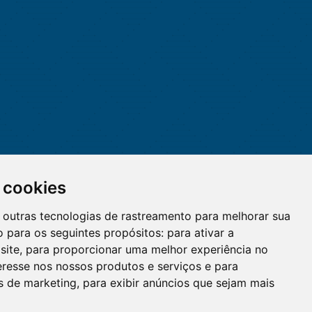
 cookies
 e outras tecnologias de rastreamento para melhorar sua
 para os seguintes propósitos:
para ativar a
site
,
para proporcionar uma melhor experiência no
eresse nos nossos produtos e serviços e para
O WhatsApp é o principal canal
es de marketing
,
para exibir anúncios que sejam mais
de atendimento do Coren-DF.
Clique aqui