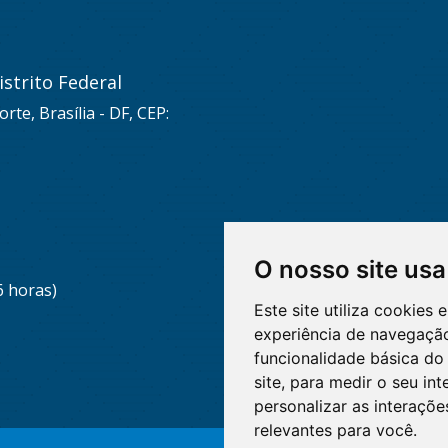
strito Federal
rte, Brasília - DF, CEP:
O nosso site usa
6 horas)
Este site utiliza cookies
experiência de navegação
funcionalidade básica do 
site
,
para medir o seu int
personalizar as interaçõ
relevantes para você
.