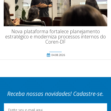
Nova plataforma fortalece planejamento
estratégico e moderniza processos internos do
Coren-DF
04.08.2026
Receba nossas novidades! Cadastre-se.