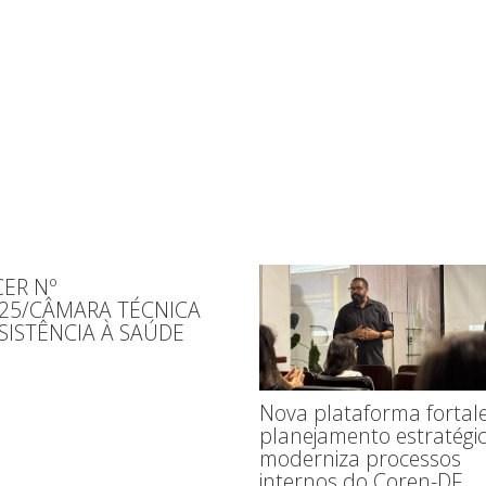
ER Nº
025/CÂMARA TÉCNICA
SISTÊNCIA À SAÚDE
Nova plataforma fortal
planejamento estratégic
moderniza processos
internos do Coren-DF